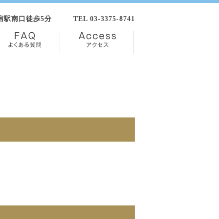
新宿駅南口徒歩5分
TEL 03-3375-8741