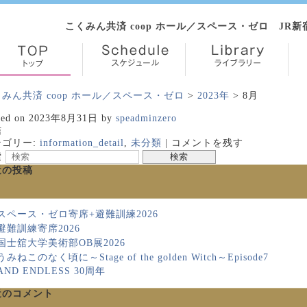
こくみん共済 coop ホール／スペース・ゼロ JR
みん共済 coop ホール／スペース・ゼロ
>
2023年
> 8月
ted on
2023年8月31日
by
speadminzero
信
ゴリー:
information_detail
,
未分類
|
コメントを残す
索
近の投稿
スペース・ゼロ寄席+避難訓練2026
避難訓練寄席2026
国士舘大学美術部OB展2026
うみねこのなく頃に～Stage of the golden Witch～Episode7
AND ENDLESS 30周年
近のコメント