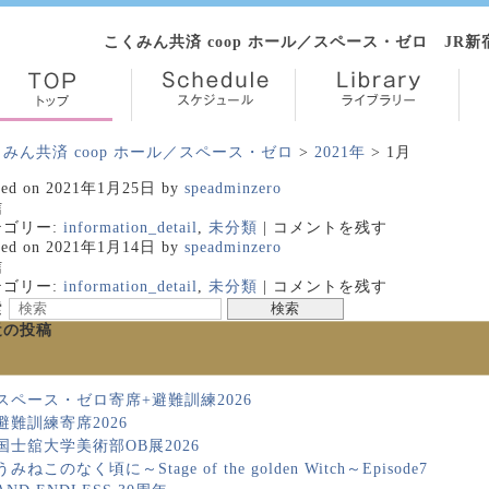
こくみん共済 coop ホール／スペース・ゼロ JR
みん共済 coop ホール／スペース・ゼロ
>
2021年
> 1月
ted on
2021年1月25日
by
speadminzero
信
ゴリー:
information_detail
,
未分類
|
コメントを残す
ted on
2021年1月14日
by
speadminzero
信
ゴリー:
information_detail
,
未分類
|
コメントを残す
索
近の投稿
スペース・ゼロ寄席+避難訓練2026
避難訓練寄席2026
国士舘大学美術部OB展2026
うみねこのなく頃に～Stage of the golden Witch～Episode7