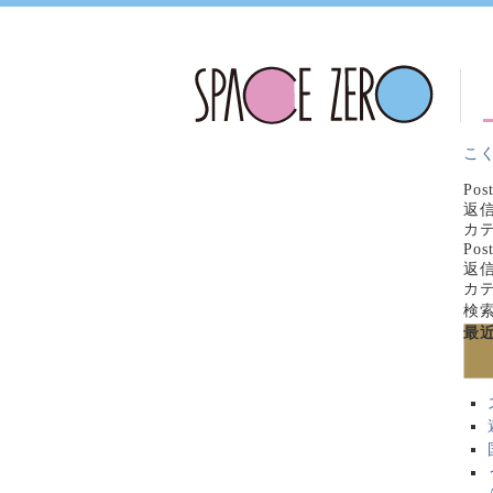
こく
Pos
返
カテ
Pos
返
カテ
検
最