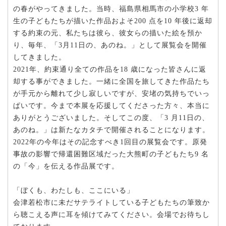
の春がやってきました。当時、福島県相馬市の小学校3 年
生の子どもたちが描いた作品およそ200 点を10 年後に返却
する約束の元、私たちは彼ら、彼女らの描いた絵を預か
り、毎年、「3月11日の、あのね。」として展覧会を開催
してきました。
2021年、約束通り全ての作品を18 歳になった皆さんに返
却する事ができました。一緒に全国を旅してきた作品たち
が手元から離れて少し寂しいですが、安堵の気持ちでいっ
ぱいです。今まで本展を応援してくださった方々、本当に
ありがとうございました。そしてこの度、「3 月11日の、
あのね。」は新たなカタチで開催されることになります。
2022年の今年はその記念すべき1回目の展覧会です。原発
事故の影響で帰還困難区域だった大熊町の子どもたち9 名
の「今」を伝える作品展です。
「ぼくも、わたしも、ここにいる」
会津若松市に未だサテライトしている子どもたちの筆致か
ら聴こえる声に耳を傾けてみてください。会場でお待ちし