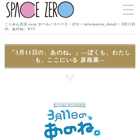
こくみん共済 coop ホール／スペース・ゼロ
>
information_detail
> 3月11日
の、あのね。＃11
「3月11日の、あのね。」―ぼくも、わたし
も、ここにいる 原画展―