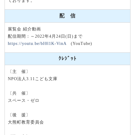
ております。
配 信
展覧会 紹介動画
配信期間：～2022年4月24日(日)まで
https://youtu.be/bI0l1K-VinA
(YouTube)
ｸﾚｼﾞｯﾄ
〔主 催〕
NPO法人3.11こども文庫
〔共 催〕
スペース・ゼロ
〔後 援〕
大熊町教育委員会