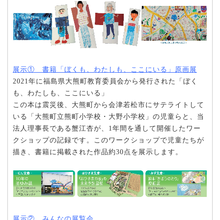
展示① 書籍「ぼくも、わたしも、ここにいる」原画展
2021年に福島県大熊町教育委員会から発行された「ぼく
も、わたしも、ここにいる」
この本は震災後、大熊町から会津若松市にサテライトして
いる「大熊町立熊町小学校・大野小学校」の児童らと、当
法人理事長である蟹江杏が、1年間を通して開催したワー
クショップの記録です。このワークショップで児童たちが
描き、書籍に掲載された作品約30点を展示します。
展示② みんなの展覧会