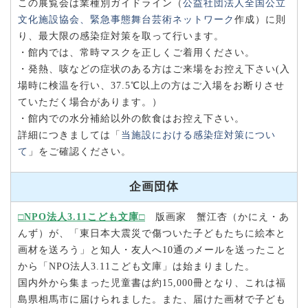
この展覧会は業種別ガイドライン（
公益社団法人全国公立
文化施設協会、
緊急事態舞台芸術ネットワーク
作成）に則
り、最大限の感染症対策を取って行います。
・館内では、常時マスクを正しくご着用ください。
・発熱、咳などの症状のある方はご来場をお控え下さい(入
場時に検温を行い、37.5℃以上の方はご入場をお断りさせ
ていただく場合があります。）
・館内での水分補給以外の飲食はお控え下さい。
詳細につきましては「
当施設における感染症対策につい
て
」をご確認ください。
企画団体
□NPO法人3.11こども文庫□
版画家 蟹江杏（かにえ・あ
んず）が、「東日本大震災で傷ついた子どもたちに絵本と
画材を送ろう」と知人・友人へ10通のメールを送ったこと
から「NPO法人3.11こども文庫」は始まりました。
国内外から集まった児童書は約15,000冊となり、これは福
島県相馬市に届けられました。また、届けた画材で子ども