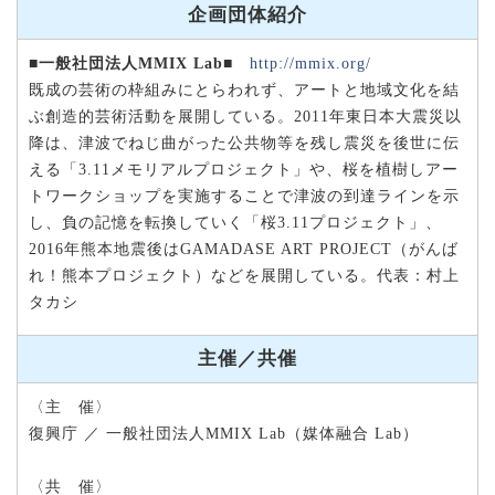
企画団体紹介
■一般社団法人MMIX Lab■
http://mmix.org/
既成の芸術の枠組みにとらわれず、アートと地域文化を結
ぶ創造的芸術活動を展開している。2011年東日本大震災以
降は、津波でねじ曲がった公共物等を残し震災を後世に伝
える「3.11メモリアルプロジェクト」や、桜を植樹しアー
トワークショップを実施することで津波の到達ラインを示
し、負の記憶を転換していく「桜3.11プロジェクト」、
2016年熊本地震後はGAMADASE ART PROJECT（がんば
れ！熊本プロジェクト）などを展開している。代表：村上
タカシ
主催／共催
〈主 催〉
復興庁 ／ 一般社団法人MMIX Lab（媒体融合 Lab）
〈共 催〉