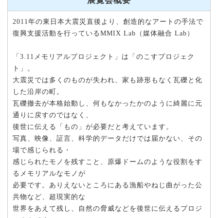
展覧会概要
2011年の東日本大震災直後より、創造的なアートの手法で
復興支援活動を行っているMMIX Lab（媒体融合 Lab）
「3.11メモリアルプロジェクト」は「のこすプロジェク
ト」。
大震災では多くのものが失われ、家も跡形もなく瓦礫と化
した沿岸の町。
瓦礫撤去が本格始動し、何もなかったかのように綺麗に元
通りに戻すのではなく、
後世に伝える「もの」が必要だと考えています。
写真、映像、証言、科学的データだけでは届かない、その
場で感じられる・
感じられたモノを残すこと、原爆ドームのような役割をす
るメモリアルなモノが
必要です。ありえないところにある漁船やねじ曲がった公
共物など、超現実的な
世界をあえて残し、自然の脅威などを後世に伝えるプロジ