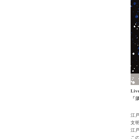
Liv
「
江
文
江
こ