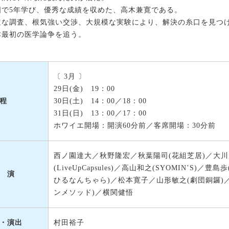
国で5年学び、優秀な成績を収めた、高木兼寛である。
道な調査、根気強い交渉、大規模な実験により、解決の糸口を見つ
本最初の医学論争を追う。
〔 3月 〕
29日(金) 19：00
30日(土) 14：00／18：00
程
31日(日) 13：00／17：00
ホワイエ開場：開演60分前／客席開場：30分前
西ノ園達大／秋野隆宏／秋葉陽司(花組芝居)／大川
(LiveUpCapsules)／高山和之(SYOMIN’S
 演
ひるなんちゃら)／松本寛子／山形敏之(劇団銅鑼)／
ンメソッド)／横関健悟
村田裕子
・演出