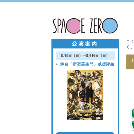
こく
く
8月9日（日）～8月16日（日）
舞台「新宿羅生門」戒援隊編