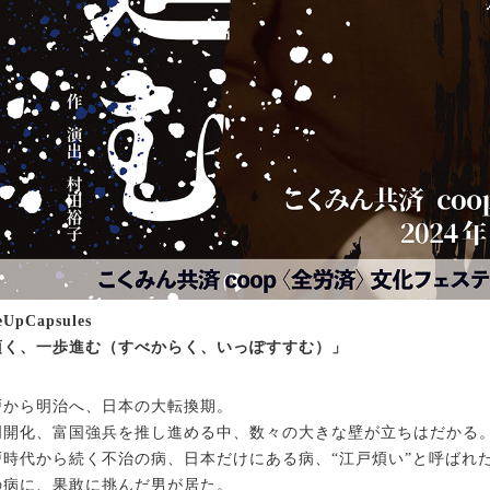
eUpCapsules
須く、一歩進む（すべからく、いっぽすすむ）」
戸から明治へ、日本の大転換期。
明開化、富国強兵を推し進める中、数々の大きな壁が立ちはだかる
戸時代から続く不治の病、日本だけにある病、“江戸煩い”と呼ばれた
の病に、果敢に挑んだ男が居た。