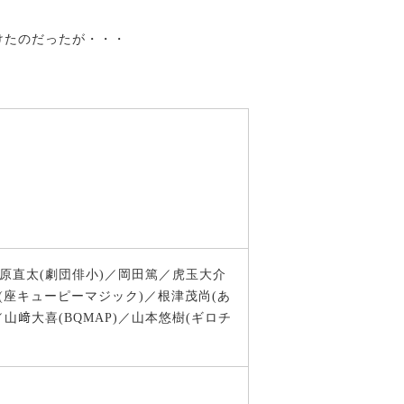
けたのだったが・・・
原直太(劇団俳小)／岡田篤／虎玉大介
)／豊島歩(座キューピーマジック)／根津茂尚(あ
山﨑大喜(BQMAP)／山本悠樹(ギロチ