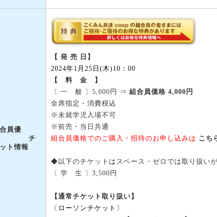
【 発 売 日】
2024年1月25日(木)10：00
【 料 金 】
〔 一 般 〕5,000円 ⇒
組合員価格 4,000円
全席指定・消費税込
※未就学児入場不可
※前売・当日共通
合員優
組合員価格でのご購入・招待のお申し込みは
こち
待 チ
ット情報
◆以下のチケットはスペース・ゼロでは取り扱い
〔 学 生 〕3,500円
【通常チケット取り扱い】
〔ローソンチケット〕