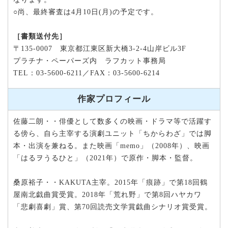
○尚、最終審査は4月10日(月)の予定です。
［書類送付先］
〒135‐0007 東京都江東区新大橋3-2-4山岸ビル3F
プラチナ・ペーパーズ内 ラフカット事務局
TEL：03-5600-6211／FAX：03-5600-6214
作家プロフィール
佐藤二朗・・俳優として数多くの映画・ドラマ等で活躍す
る傍ら、自ら主宰する演劇ユニット「ちからわざ」では脚
本・出演を兼ねる。また映画「memo」（2008年）、映画
「はるヲうるひと」（2021年）で原作・脚本・監督。
桑原裕子・・KAKUTA主宰。2015年「痕跡」で第18回鶴
屋南北戯曲賞受賞。2018年「荒れ野」で第8回ハヤカワ
「悲劇喜劇」賞、第70回読売文学賞戯曲シナリオ賞受賞。