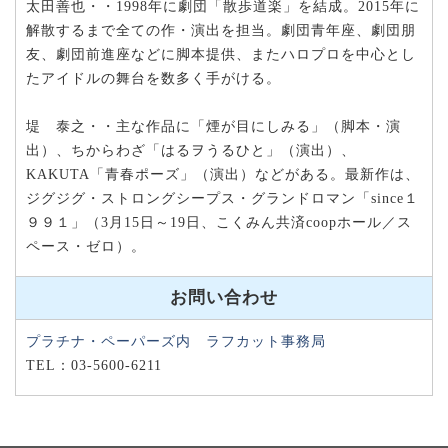
太田善也・・1998年に劇団「散歩道楽」を結成。2015年に
解散するまで全ての作・演出を担当。劇団青年座、劇団朋
友、劇団前進座などに脚本提供、またハロプロを中心とし
たアイドルの舞台を数多く手がける。
堤 泰之・・主な作品に「煙が目にしみる」（脚本・演
出）、ちからわざ「はるヲうるひと」（演出）、
KAKUTA「青春ポーズ」（演出）などがある。最新作は、
ジグジグ・ストロングシープス・グランドロマン「since１
９９１」（3月15日～19日、こくみん共済coopホール／ス
ペース・ゼロ）。
お問い合わせ
プラチナ・ペーパーズ内 ラフカット事務局
TEL：03-5600-6211