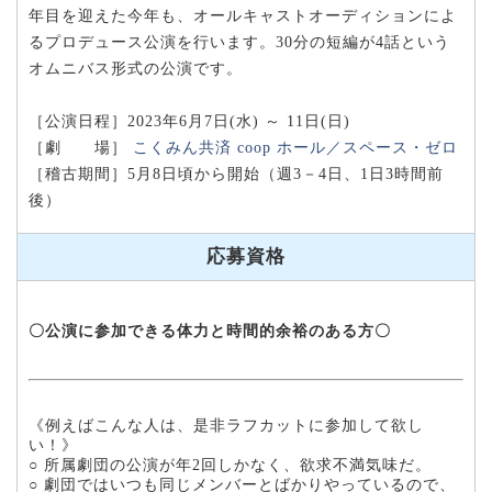
年目を迎えた今年も、オールキャストオーディションによ
るプロデュース公演を行います。30分の短編が4話という
オムニバス形式の公演です。
［公演日程］2023年6月7日(水) ～ 11日(日)
［劇 場］
こくみん共済 coop ホール／スペース・ゼロ
［稽古期間］5月8日頃から開始（週3－4日、1日3時間前
後）
応募資格
〇公演に参加できる体力と時間的余裕のある方〇
《例えばこんな人は、是非ラフカットに参加して欲し
い！》
○ 所属劇団の公演が年2回しかなく、欲求不満気味だ。
○ 劇団ではいつも同じメンバーとばかりやっているので、