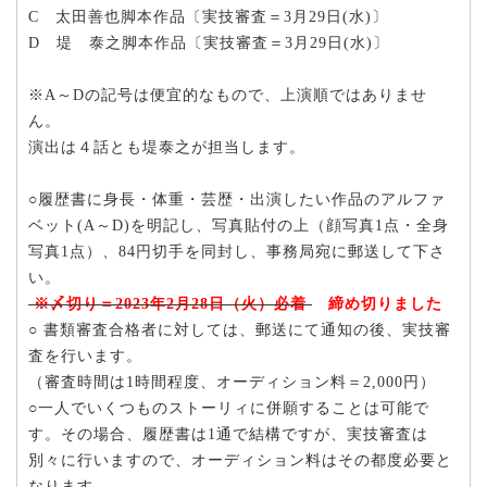
C 太田善也脚本作品〔実技審査＝3月29日(水)〕
D 堤 泰之脚本作品〔実技審査＝3月29日(水)〕
※A～Dの記号は便宜的なもので、上演順ではありませ
ん。
演出は４話とも堤泰之が担当します。
○履歴書に身長・体重・芸歴・出演したい作品のアルファ
ベット(A～D)を明記し、写真貼付の上（顔写真1点・全身
写真1点）、84円切手を同封し、事務局宛に郵送して下さ
い。
※〆切り＝2023年2月28日（火）必着
締め切りました
○ 書類審査合格者に対しては、郵送にて通知の後、実技審
査を行います。
（審査時間は1時間程度、オーディション料＝2,000円）
○一人でいくつものストーリィに併願することは可能で
す。その場合、履歴書は1通で結構ですが、実技審査は
別々に行いますので、オーディション料はその都度必要と
なります。