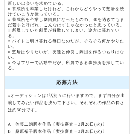
新しい出会いを求めている。
○ 養成所を卒業したけれど、これからどうやって芝居を続
けていこうか迷っている。
○ 養成所を卒業し劇団員になったものの、30を過ぎてもま
だ若手と呼ばれ、こんなはずじゃなかったと思っている。
○ 所属していた劇団が解散してしまい、途方に暮れてい
る。
○ バイトに明け暮れる毎日なのだが、そろそろ何かやりた
い。
○ 芝居はやりたいが、友達と仲良し劇団を作るつもりはな
い。
○ 今はフリーで活動中だが、所属できる事務所を探してい
る。
応募方法
○オーディションは4話別々に行いますので、まず自分が出
演してみたい作品を決めて下さい。それぞれの作品の長さ
は約30分です。
A 佐藤二朗脚本作品〔実技審査＝3月28日(火)〕
B 桑原裕子脚本作品〔実技審査＝3月28日(火)〕