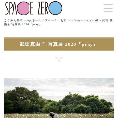
こくみん共済 coop ホール／スペース・ゼロ
>
information_detail
> 武田 真
由子 写真展 2020『pray』
武田真由子 写真展 2020『pray』