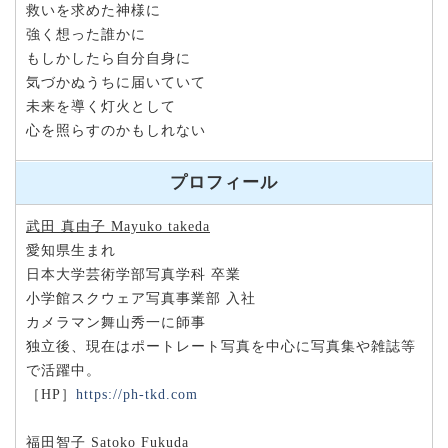
救いを求めた神様に
強く想った誰かに
もしかしたら自分自身に
気づかぬうちに届いていて
未来を導く灯火として
心を照らすのかもしれない
プロフィール
武田 真由子 Mayuko takeda
愛知県生まれ
日本大学芸術学部写真学科 卒業
小学館スクウェア写真事業部 入社
カメラマン舞山秀一に師事
独立後、現在はポートレート写真を中心に写真集や雑誌等
で活躍中。
［HP］
https://ph-tkd.com
福田智子 Satoko Fukuda