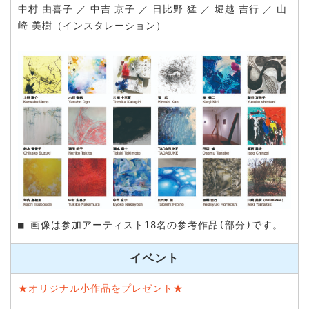
中村 由喜子 ／ 中吉 京子 ／ 日比野 猛 ／ 堀越 吉行 ／ 山
崎 美樹（インスタレーション）
■ 画像は参加アーティスト18名の参考作品(部分)です。
イベント
★オリジナル小作品をプレゼント★