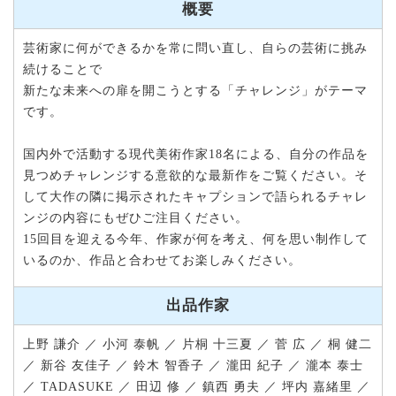
概要
芸術家に何ができるかを常に問い直し、自らの芸術に挑み
続けることで
新たな未来への扉を開こうとする「チャレンジ」がテーマ
です。
国内外で活動する現代美術作家18名による、自分の作品を
見つめチャレンジする意欲的な最新作をご覧ください。そ
して大作の隣に掲示されたキャプションで語られるチャレ
ンジの内容にもぜひご注目ください。
15回目を迎える今年、作家が何を考え、何を思い制作して
いるのか、作品と合わせてお楽しみください。
出品作家
上野 謙介 ／ 小河 泰帆 ／ 片桐 十三夏 ／ 菅 広 ／ 桐 健二
／ 新谷 友佳子 ／ 鈴木 智香子 ／ 瀧田 紀子 ／ 瀧本 泰士
／ TADASUKE ／ 田辺 修 ／ 鎮西 勇夫 ／ 坪内 嘉緒里 ／