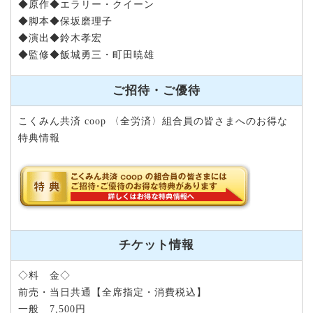
◆原作◆エラリー・クイーン
◆脚本◆保坂磨理子
◆演出◆鈴木孝宏
◆監修◆飯城勇三・町田暁雄
ご招待・ご優待
こくみん共済 coop 〈全労済〉組合員の皆さまへのお得な
特典情報
チケット情報
◇料 金◇
前売・当日共通【全席指定・消費税込】
一般 7,500円