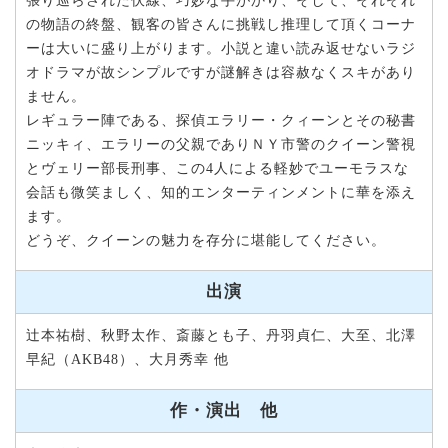
張り巡らされた伏線、巧妙な手がかり、そして、それぞれ
の物語の終盤、観客の皆さんに挑戦し推理して頂くコーナ
ーは大いに盛り上がります。小説と違い読み返せないラジ
オドラマが故シンプルですが謎解きは容赦なくスキがあり
ません。
レギュラー陣である、探偵エラリー・クィーンとその秘書
ニッキィ、エラリーの父親でありＮＹ市警のクイーン警視
とヴェリー部長刑事、この4人による軽妙でユーモラスな
会話も微笑ましく、知的エンターティンメントに華を添え
ます。
どうぞ、クイーンの魅力を存分に堪能してください。
出演
辻本祐樹、秋野太作、斎藤とも子、丹羽貞仁、大至、北澤
早紀（AKB48）、大月秀幸 他
作・演出 他