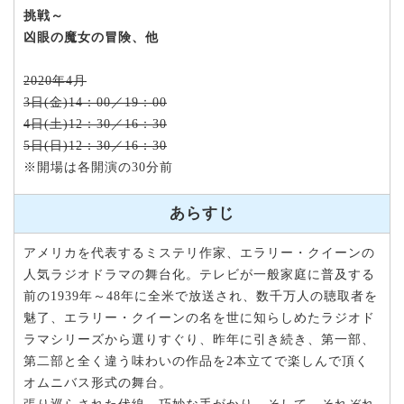
挑戦～
凶眼の魔女の冒険、他
2020年4月
3日(金)14：00／19：00
4日(土)12：30／16：30
5日(日)12：30／16：30
※開場は各開演の30分前
あらすじ
アメリカを代表するミステリ作家、エラリー・クイーンの
人気ラジオドラマの舞台化。テレビが一般家庭に普及する
前の1939年～48年に全米で放送され、数千万人の聴取者を
魅了、エラリー・クイーンの名を世に知らしめたラジオド
ラマシリーズから選りすぐり、昨年に引き続き、第一部、
第二部と全く違う味わいの作品を2本立てで楽しんで頂く
オムニバス形式の舞台。