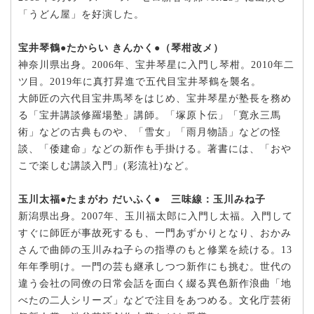
「うどん屋」を好演した。
宝井琴鶴●たからい きんかく●（琴柑改メ）
神奈川県出身。2006年、宝井琴星に入門し琴柑。2010年二
ツ目。2019年に真打昇進で五代目宝井琴鶴を襲名。
大師匠の六代目宝井馬琴をはじめ、宝井琴星が塾長を務め
る「宝井講談修羅場塾」講師。「塚原卜伝」「寛永三馬
術」などの古典ものや、「雪女」「雨月物語」などの怪
談、「倭建命」などの新作も手掛ける。著書には、「おや
こで楽しむ講談入門」(彩流社)など。
玉川太福●たまがわ だいふく● 三味線：玉川みね子
新潟県出身。2007年、玉川福太郎に入門し太福。入門して
すぐに師匠が事故死するも、一門あずかりとなり、おかみ
さんで曲師の玉川みね子らの指導のもと修業を続ける。13
年年季明け。一門の芸も継承しつつ新作にも挑む。世代の
違う会社の同僚の日常会話を面白く綴る異色新作浪曲「地
べたの二人シリーズ」などで注目をあつめる。文化庁芸術