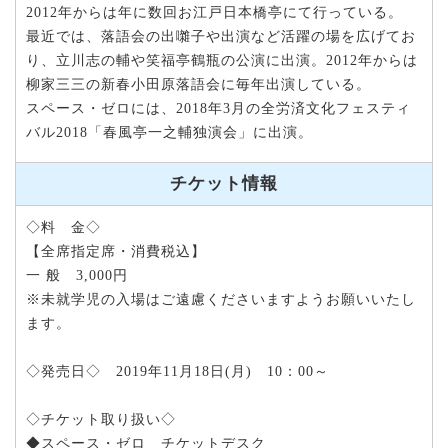
2012年からは年に数回お江戸日本橋亭にて行っている。
最近では、落語会の出囃子や出演など活躍の場を広げてお
り、立川志の輔や笑福亭鶴瓶の公演に出演。2012年からは
柳家三三の新春小田原落語会に毎年出演している。
スペース・ゼロには、2018年3月の全労済文化フェスティ
バル2018「春風亭一之輔独演会」に出演。
チケット情報
◇料 金◇
【全席指定席・消費税込】
一 般 3,000円
※未就学児の入場はご遠慮くださいますようお願いいたし
ます。
◇発売日◇ 2019年11月18日(月) 10：00～
◇チケット取り扱い◇
◆スペース・ゼロ チケットデスク