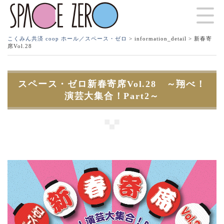
こくみん共済 coop ホール／スペース・ゼロ
>
information_detail
> 新春寄
席Vol.28
スペース・ゼロ新春寄席Vol.28 ～翔べ！
演芸大集合！Part2～