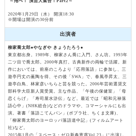
～翔べ！
演芸大集合！Part2～
2020年1月29日（水） 開演18:30
※開場は開演の30分前
出演者
柳家喬太郎●やなぎや きょうたろう●
東京都出身。1989年、柳家さん喬に入門、さん坊。1993年
二ツ目で喬太郎。2000年真打。古典新作の両輪で活躍。新
作においては、前座のころより「応用落語」に参加し、三
遊亭円丈の薫陶を得、その後「SWA」で、春風亭昇太、三
遊亭白鳥、林家彦いちらと芸を競った。2006年芸術選奨文
部科学大臣新人賞受賞。主な作品、「午後の保健室」「母
恋くらげ」「寿司屋水滸伝」など。最近では「昭和元禄落
語心中」(NHK総合)などのドラマや、コマーシャルにも出
演。著書「落語こてんパン」(ポプラ社、ちくま文庫)、
「柳家喬太郎のヨーロッパ落語道中記」(フィルムアート
社)など。
2015年1月の「スペース・ゼロ新春寄席Vol.23」に出演し