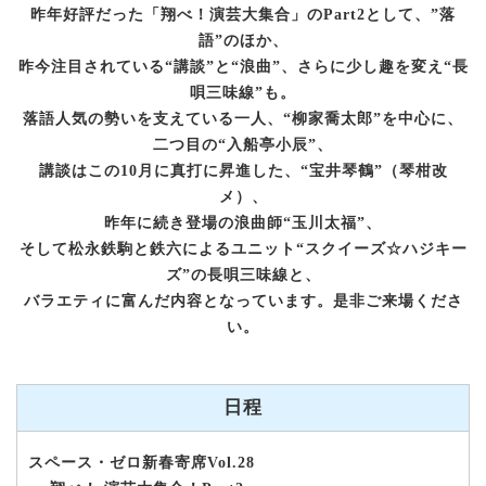
昨年好評だった「翔べ！演芸大集合」のPart2として、”落
語”のほか、
昨今注目されている“講談”と“浪曲”、さらに少し趣を変え“長
唄三味線”も。
落語人気の勢いを支えている一人、“柳家喬太郎”を中心に、
二つ目の“入船亭小辰”、
講談はこの10月に真打に昇進した、“宝井琴鶴”（琴柑改
メ）、
昨年に続き登場の浪曲師“玉川太福”、
そして松永鉄駒と鉄六によるユニット“スクイーズ☆ハジキー
ズ”の長唄三味線と、
バラエティに富んだ内容となっています。是非ご来場くださ
い。
日程
スペース・ゼロ新春寄席Vol.28