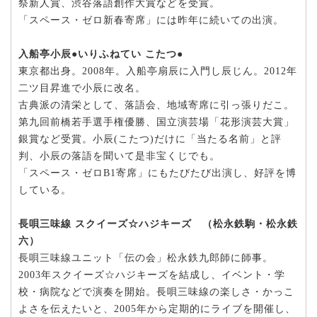
祭新人賞、渋谷落語創作大賞などを受賞。
「スペース・ゼロ新春寄席」には昨年に続いての出演。
入船亭小辰●いりふねてい こたつ●
東京都出身。2008年。入船亭扇辰に入門し辰じん。2012年
二ツ目昇進で小辰に改名。
古典派の清栄として、落語会、地域寄席に引っ張りだこ。
第九回前橋若手選手権優勝、国立演芸場「花形演芸大賞」
銀賞など受賞。小辰(こたつ)だけに「当たる名前」と評
判、小辰の落語を聞いて是非宝くじでも。
「スペース・ゼロB1寄席」にもたびたび出演し、好評を博
している。
長唄三味線 スクイーズ☆ハジキーズ
（松永鉄駒・松永鉄
六）
長唄三味線ユニット「伝の会」松永鉄九郎師に師事。
2003年スクイーズ☆ハジキーズを結成し、イベント・学
校・病院などで演奏を開始。長唄三味線の楽しさ・かっこ
よさを伝えたいと、2005年から定期的にライブを開催し、