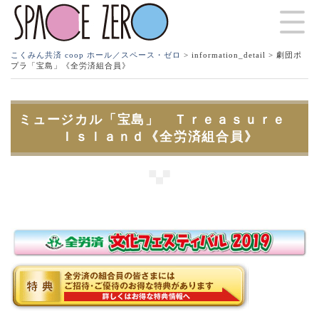
こくみん共済 coop ホール／スペース・ゼロ
>
information_detail
> 劇団ポ
プラ「宝島」《全労済組合員》
ミュージカル「宝島」 Ｔｒｅａｓｕｒｅ
Ｉｓｌａｎｄ《全労済組合員》