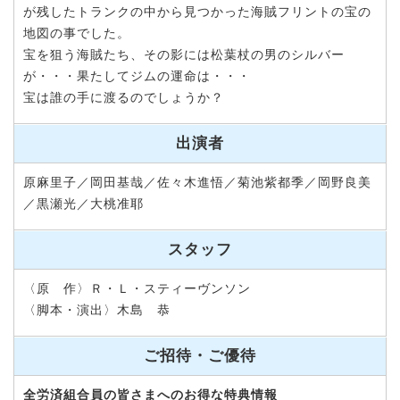
が残したトランクの中から見つかった海賊フリントの宝の
地図の事でした。
宝を狙う海賊たち、その影には松葉杖の男のシルバー
が・・・果たしてジムの運命は・・・
宝は誰の手に渡るのでしょうか？
出演者
原麻里子／岡田基哉／佐々木進悟／菊池紫都季／岡野良美
／黒瀬光／大桃准耶
スタッフ
〈原 作〉Ｒ・Ｌ・スティーヴンソン
〈脚本・演出〉木島 恭
ご招待・ご優待
全労済組合員の皆さまへのお得な特典情報