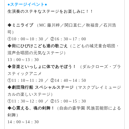
●ステージイベント●
生演奏のステキなステージをお楽しみに！！
◆
ミニライブ
（MC 藤川梓／関口直仁／秋福音／石川浩
司）
①10：00～10：30 ／ ②16：30～17：00
◆
街にひびけこども達の歌ごえ
（こどもの城児童合唱団・
混声合唱団の元気なステージ）
13：00～13：30
◆
音楽といっしょに体であそぼう！
（ダルクローズ・プラ
スティックアニメ
①11：10～11：20 ／ ②14：40～14：50
◆
劇団飛行船 スペシャルステージ
（マスクプレイミュージ
カルの楽しいステージ）
①11：30～12：00 ／ ②15：00～15：30
◆
心震える、魂の剣舞！
（自由の森学園 民族芸能部による
剣舞）
14：00～14：30