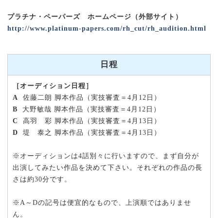
プラチナ・ペーパーズ ホームページ（外部サイト）
http://www.platinum-papers.com/rh_cut/rh_audition.html
日程
［オーディション日程］
A
佐藤二朗 脚本作品（実技審査＝4月12日）
B
大野敏哉 脚本作品（実技審査＝4月12日）
C
高羽 彩 脚本作品（実技審査＝4月13日）
D
堤 泰之 脚本作品（実技審査＝4月13日）
※オーディションは4話別々に行いますので、まず自分が
出演してみたい作品を決めて下さい。それぞれの作品の長
さは約30分です。
※A～Dの記号は便宜的なもので、上演順ではありませ
ん。