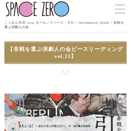
こくみん共済 coop ホール／スペース・ゼロ
>
information_detail
> 非戦を
選ぶ演劇人の会
【非戦を選ぶ演劇人の会ピースリーディング
vol.21】