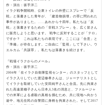
作・演出：坂手洋二
イラク戦争開戦時、公衆トイレの外壁にスプレーで「反
戦」と落書きした青年が、「建造物損壊」の罪に問われた
事件がありました。……あれから十四年。私たちは「反
戦」と落書きするための「非戦スプレー」を、広く皆さん
に販売しようと思います。 戦争に反対することが「テロ」
ですか？ これは私たちの表現です。ここには「合意」と
「準備」が存在します。ご自由に「監視」して下さい。ウ
エルカム「共謀罪」。私たちは落書きを続けます。
『戦場イラクからのメール』
作・演出：坂手洋二
2004年「在イラク自衛隊監視センター」のスタッフとして
イラク入りしていた渡辺修孝さんは、ジャーナリストとし
てイラクを取材していた安田純平さんと合流。先に拘束さ
れた高遠菜穗子さんら日本人3名の消息と、ファルージャ
での米軍による虐殺の真相を掴むため、共に現地へ向かう
途中、地元住民の自警団に身柄を拘束された。そして2017