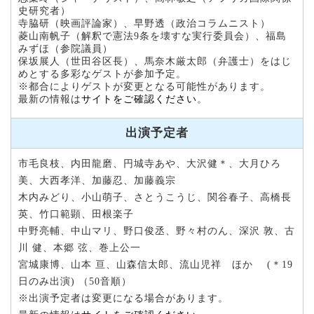
史研究者）
寺脇研（映画評論家）、早野透（政治コラムニスト）
菱山南帆子（解釈で憲法9条を壊すな実行委員会）、福島
みずほ（参院議員）
保坂展人（世田谷区長）、馬奈木厳太郎（弁護士）をはじ
めとする多彩なゲストが参加予定。
※都合によりゲストが変更となる可能性があります。
最新の情報は
サイトをご確認ください
。
出演予定者
市毛良枝、内田龍磨、円城寺あや、大沢健＊、大月ひろ
美、大西孝洋、加藤忍、加藤義宗
木内みどり、小山萌子、さとうこうじ、関谷春子、高橋長
英、竹口範顕、田根楽子
中野亮輔、中山マリ、野口俊丞、野々村のん、深沢 敦、古
川 健、本郷 弦、巻上公一
宮城康博、山本 亘、山森信太郎、流山児祥 ほか (＊19
日のみ出演) （50音順）
※出演予定者は変更になる場合があります。