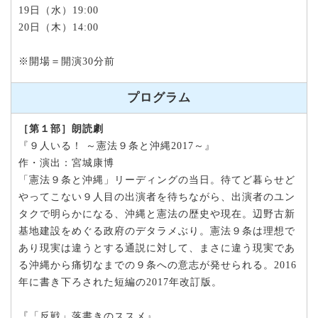
19日（水）19:00
20日（木）14:00
※開場＝開演30分前
プログラム
［第１部］朗読劇
『９人いる！ ～憲法９条と沖縄2017～』
作・演出：宮城康博
「憲法９条と沖縄」リーディングの当日。待てど暮らせど
やってこない９人目の出演者を待ちながら、出演者のユン
タクで明らかになる、沖縄と憲法の歴史や現在。辺野古新
基地建設をめぐる政府のデタラメぶり。憲法９条は理想で
あり現実は違うとする通説に対して、まさに違う現実であ
る沖縄から痛切なまでの９条への意志が発せられる。2016
年に書き下ろされた短編の2017年改訂版。
『「反戦」落書きのススメ』