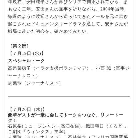
年現在、安田純平さんが再びシリアで拘束されてから、ま
もなく二年。安田さんの無事を祈りながら、2004年当時、
毎週のように渡辺さんから送られてきたメールを元に書き
起こされたドキュメンタリードラマを通して、安田さんが
戦場に赴いた初心を、確かめてみたい。
［第２部］
【７月19日 (水)】
スペシャルトーク
高遠菜穂子（イラク支援ボランティア）、小西 誠（軍事ジ
ャーナリスト）
志葉玲（ジャーナリスト）
【７月20日（木)】
豪華ゲストが一堂に会してトークをつなぐ、リレートー
ク！
石原岳(ミュージシャン・高江在住)、織田朝日（くるどっ
こ劇団「ウィンクス」主宰）
志葉玲（ジャーナリスト）、高林敏之（アフリカ国際関係