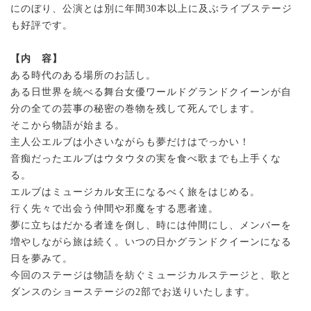
にのぼり、公演とは別に年間30本以上に及ぶライブステージ
も好評です。
【内 容】
ある時代のある場所のお話し。
ある日世界を統べる舞台女優ワールドグランドクイーンが自
分の全ての芸事の秘密の巻物を残して死んでします。
そこから物語が始まる。
主人公エルブは小さいながらも夢だけはでっかい！
音痴だったエルブはウタウタの実を食べ歌までも上手くな
る。
エルブはミュージカル女王になるべく旅をはじめる。
行く先々で出会う仲間や邪魔をする悪者達。
夢に立ちはだかる者達を倒し、時には仲間にし、メンバーを
増やしながら旅は続く。いつの日かグランドクイーンになる
日を夢みて。
今回のステージは物語を紡ぐミュージカルステージと、歌と
ダンスのショーステージの2部でお送りいたします。