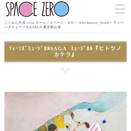
こくみん共済 coop ホール／スペース・ゼロ
>
information_detail
> ティー
ンズミュージカルSAGA 東京初公演
ﾃｨｰﾝｽﾞﾐｭｰｼﾞｶﾙSAGA ﾐｭｰｼﾞｶﾙ『ヒトツノ
カケラ』