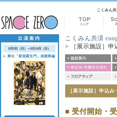
こくみん共
こくみん共済 co
> ［展示施設］
8月9日（日）～8月16日（日）
舞台「新宿羅生門」戒援隊編
［展示施設］申込み
■ 受付開始・