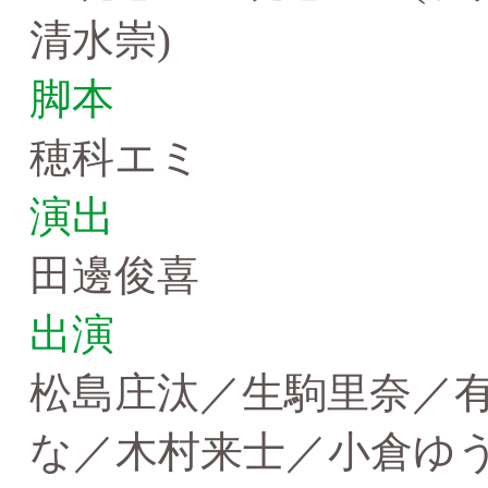
清水崇)
脚本
穂科エミ
演出
田邊俊喜
出演
松島庄汰／生駒里奈／
な／木村来士／小倉ゆう