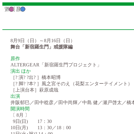
8月9日（日）～8月16日（日）
舞台「新宿羅生門」戒援隊編
原作
ALTERGEAR「新宿羅生門プロジェクト」
演出 ほか
［? 演? ?出? ］橋本昭博
［? 脚? ?本? ］風之宮そのえ（花梨エンターテイメント）
［上演台本］萩原成哉
出演
井阪郁巳／田中稔彦／田中尚輝／中島 健／瀬戸啓太／橋
開演時間
〔 8月 〕
1
9日(日) 17：30
10日(月) 13：30／18：00
11日(火･祝)? 14：00