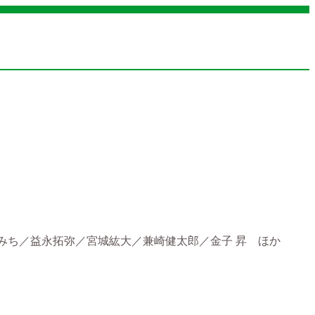
みち／益永拓弥／宮城紘大／兼崎健太郎／金子 昇 ほか