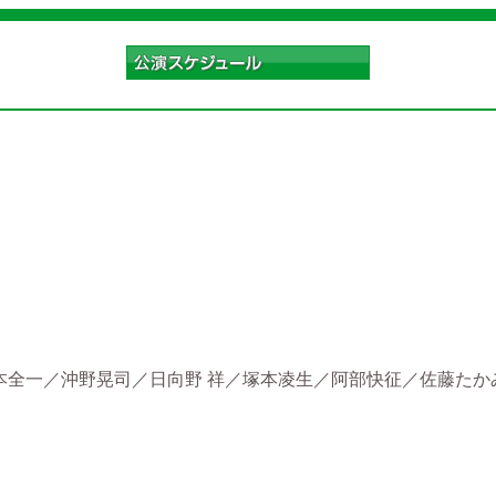
本全一／沖野晃司／日向野 祥／塚本凌生／阿部快征／佐藤たか