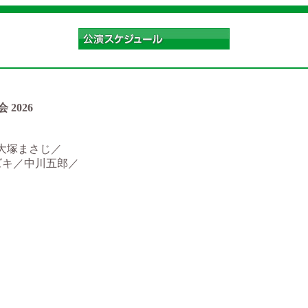
 2026
a／大塚まさじ／
ズキ／中川五郎／