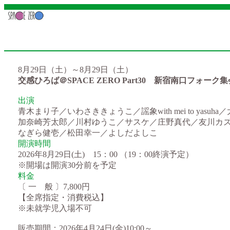
8月29日（土）～8月29日（土）
交感ひろば＠SPACE ZERO Part30 新宿南口フォーク集会
出演
青木まり子／いわさききょうこ／謡象with mei to yasuh
加奈崎芳太郎／川村ゆうこ／サスケ／庄野真代／友川カ
なぎら健壱／松田幸一／よしだよしこ
開演時間
2026年8月29日(土) 15：00 （19：00終演予定）
※開場は開演30分前を予定
料金
〔 一 般 〕7,800円
【全席指定・消費税込】
※未就学児入場不可
販売期間：2026年4月24日(金)10:00～