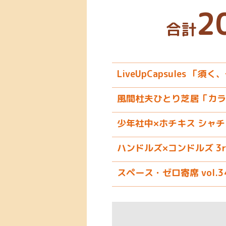
2
合計
LiveUpCapsules
風間杜夫ひとり芝居「カラ
少年社中×ホチキス シャチ
ハンドルズ×コンドルズ 3rd ST
スペース・ゼロ寄席 vol