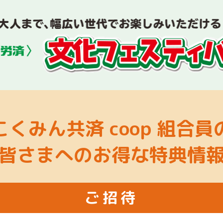
こくみん共済 coop
組合員
皆さまへの
お得な特典情
ご招待