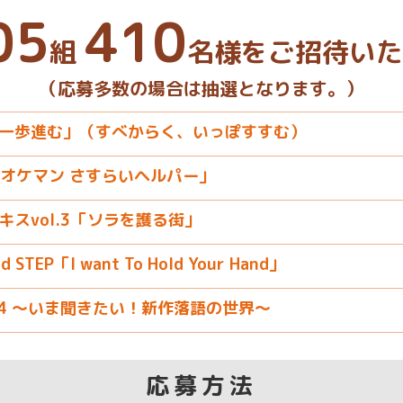
05
410
組
名様を
ご招待いた
（応募多数の場合は抽選となります。）
 「須く、一歩進む」（すべからく、いっぽすすむ）
オケマン さすらいヘルパー」
キスvol.3「ソラを護る街」
EP「I want To Hold Your Hand」
.34 〜いま聞きたい！新作落語の世界〜
応募方法